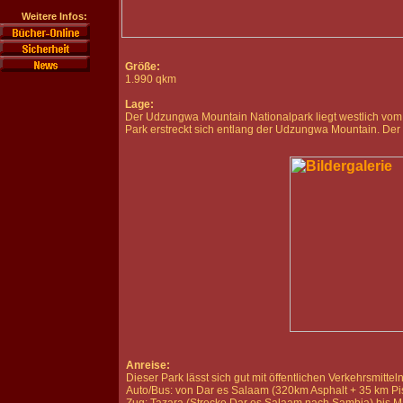
Weitere Infos:
Größe:
1.990 qkm
Lage:
Der Udzungwa Mountain Nationalpark liegt westlich vo
Park erstreckt sich entlang der Udzungwa Mountain. Der 
Anreise:
Dieser Park lässt sich gut mit öffentlichen Verkehrsmitte
Auto/Bus: von Dar es Salaam (320km Asphalt + 35 km Pis